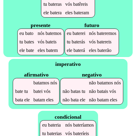
tu
bateras
vós
batêreis
ele
batera
eles
bateram
presente
futuro
eu
bato
nós
batemos
eu
baterei
nós
bateremos
tu
bates
vós
bateis
tu
baterás
vós
batereis
ele
bate
eles
batem
ele
baterá
eles
baterão
imperativo
afirmativo
negativo
batamos
nós
não
batamos
nós
bate
tu
batei
vós
não
batas
tu
não
batais
vós
bata
ele
batam
eles
não
bata
ele
não
batam
eles
condicional
eu
bateria
nós
bateríamos
tu
baterias
vós
bateríeis