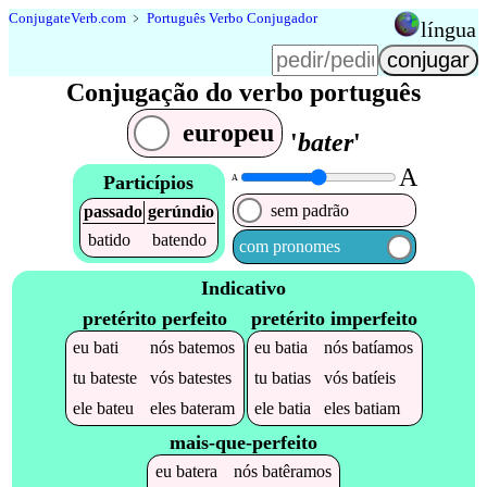
Conjugate
Verb
.
com
﹥
Português Verbo Conjugador
língua
Conjugação do verbo português
europeu
'
bater
'
A
Particípios
A
sem padrão
passado
gerúndio
batido
batendo
com pronomes
Indicativo
pretérito perfeito
pretérito imperfeito
eu
bati
nós
batemos
eu
batia
nós
batíamos
tu
bateste
vós
batestes
tu
batias
vós
batíeis
ele
bateu
eles
bateram
ele
batia
eles
batiam
mais-que-perfeito
eu
batera
nós
batêramos