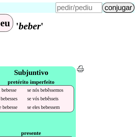
peu
'
beber
'
Subjuntivo
pretérito imperfeito
u
bebesse
se
nós
bebêssemos
u
bebesses
se
vós
bebêsseis
le
bebesse
se
eles
bebessem
presente