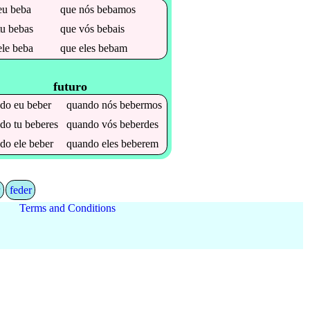
eu
beba
que
nós
bebamos
tu
bebas
que
vós
bebais
ele
beba
que
eles
bebam
futuro
ndo
eu
beber
quando
nós
bebermos
ndo
tu
beberes
quando
vós
beberdes
ndo
ele
beber
quando
eles
beberem
r
feder
Terms and Conditions