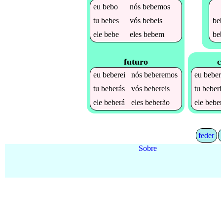
eu
bebo
nós
bebemos
be
tu
bebes
vós
bebeis
be
ele
bebe
eles
bebem
futuro
c
eu
beberei
nós
beberemos
eu
beber
tu
beberás
vós
bebereis
tu
beber
ele
beberá
eles
beberão
ele
bebe
feder
Sobre