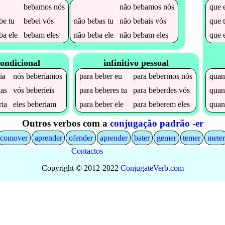
bebamos
nós
não
bebamos
nós
que
be
tu
bebei
vós
não
bebas
tu
não
bebais
vós
que
ba
ele
bebam
eles
não
beba
ele
não
bebam
eles
que
ondicional
infinitivo pessoal
ia
nós
beberíamos
para
beber
eu
para
bebermos
nós
qua
ias
vós
beberíeis
para
beberes
tu
para
beberdes
vós
qua
ria
eles
beberiam
para
beber
ele
para
beberem
eles
qua
Outros verbos com a
conjugação padrão -er
comover
aprender
ofender
aprender
bater
gemer
temer
mete
Contactos
Copyright © 2012-2022
Conjugate
Verb
.
com