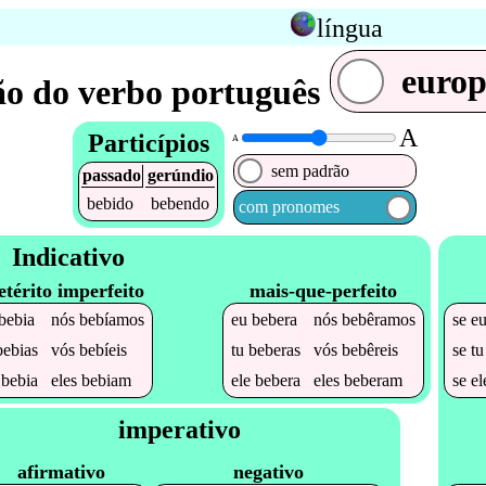
língua
euro
o do verbo português
A
Particípios
A
sem padrão
passado
gerúndio
bebido
bebendo
com pronomes
Indicativo
etérito imperfeito
mais-que-perfeito
bebia
nós
bebíamos
eu
bebera
nós
bebêramos
se
e
bebias
vós
bebíeis
tu
beberas
vós
bebêreis
se
t
e
bebia
eles
bebiam
ele
bebera
eles
beberam
se
e
imperativo
afirmativo
negativo