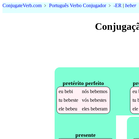
Conjugate
Verb
.
com
﹥
Português Verbo Conjugador
﹥
-ER
|
beber
Conjugaçã
pretérito perfeito
pr
eu
bebi
nós
bebemos
eu
tu
bebeste
vós
bebestes
tu
ele
bebeu
eles
beberam
el
presente