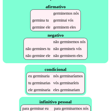
afirmativo
germinemos
nós
germina
tu
germinai
vós
germine
ele
germinem
eles
negativo
não
germinemos
nós
não
germines
tu
não
germineis
vós
não
germine
ele
não
germinem
eles
condicional
eu
germinaria
nós
germinaríamos
tu
germinarias
vós
germinaríeis
ele
germinaria
eles
germinariam
infinitivo pessoal
para
germinar
eu
para
germinarmos
nós