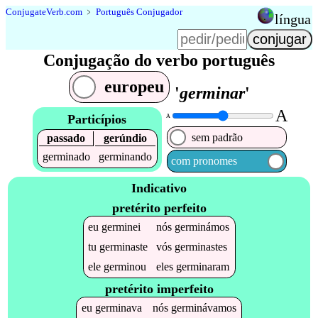
Conjugate
Verb
.
com
﹥
Português Conjugador
língua
Conjugação do verbo português
europeu
'
germinar
'
A
Particípios
A
sem padrão
passado
gerúndio
germinado
germinando
com pronomes
Indicativo
pretérito perfeito
eu
germinei
nós
germinámos
tu
germinaste
vós
germinastes
ele
germinou
eles
germinaram
pretérito imperfeito
eu
germinava
nós
germinávamos