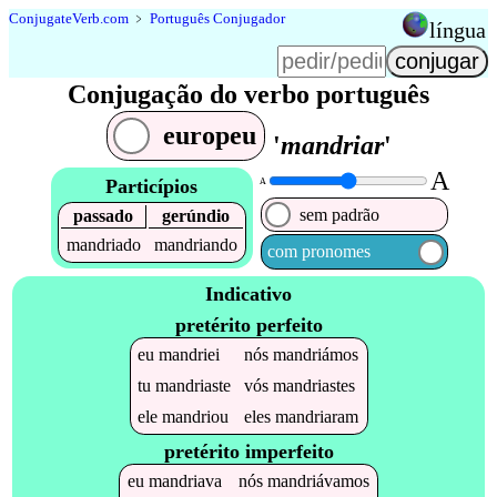
Conjugate
Verb
.
com
﹥
Português Conjugador
língua
Conjugação do verbo português
europeu
'
mandriar
'
A
Particípios
A
sem padrão
passado
gerúndio
mandriado
mandriando
com pronomes
Indicativo
pretérito perfeito
eu
mandriei
nós
mandriámos
tu
mandriaste
vós
mandriastes
ele
mandriou
eles
mandriaram
pretérito imperfeito
eu
mandriava
nós
mandriávamos