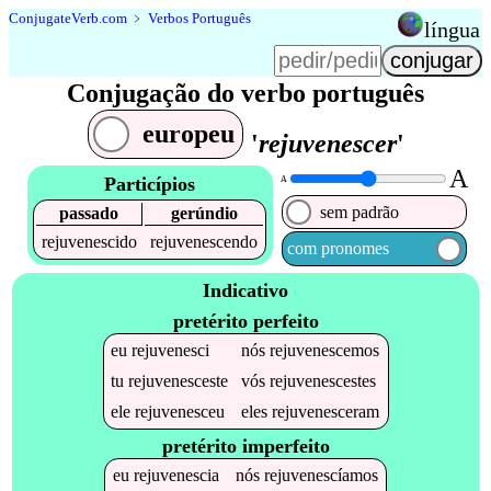
Conjugate
Verb
.
com
﹥
Verbos Português
língua
Conjugação do verbo português
europeu
'
rejuvenescer
'
A
Particípios
A
sem padrão
passado
gerúndio
rejuvenescido
rejuvenescendo
com pronomes
Indicativo
pretérito perfeito
eu
rejuvenesci
nós
rejuvenescemos
tu
rejuvenesceste
vós
rejuvenescestes
ele
rejuvenesceu
eles
rejuvenesceram
pretérito imperfeito
eu
rejuvenescia
nós
rejuvenescíamos