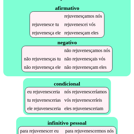
afirmativo
rejuvenesçamos
nós
rejuvenesce
tu
rejuvenescei
vós
rejuvenesça
ele
rejuvenesçam
eles
negativo
não
rejuvenesçamos
nós
não
rejuvenesças
tu
não
rejuvenesçais
vós
não
rejuvenesça
ele
não
rejuvenesçam
eles
condicional
eu
rejuvenesceria
nós
rejuvenesceríamos
tu
rejuvenescerias
vós
rejuvenesceríeis
ele
rejuvenesceria
eles
rejuvenesceriam
infinitivo pessoal
para
rejuvenescer
eu
para
rejuvenescermos
nós