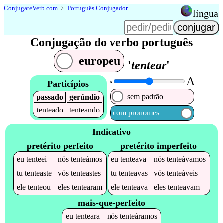
Conjugate
Verb
.
com
﹥
Português Conjugador
língua
Conjugação do verbo português
europeu
'
tentear
'
A
Particípios
A
sem padrão
passado
gerúndio
tenteado
tenteando
com pronomes
Indicativo
pretérito perfeito
pretérito imperfeito
eu
tenteei
nós
tenteámos
eu
tenteava
nós
tenteávamos
tu
tenteaste
vós
tenteastes
tu
tenteavas
vós
tenteáveis
ele
tenteou
eles
tentearam
ele
tenteava
eles
tenteavam
mais-que-perfeito
eu
tenteara
nós
tenteáramos