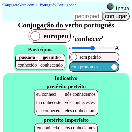
Conjugate
Verb
.
com
﹥
Português Conjugador
língua
Conjugação do verbo português
europeu
'
conhecer
'
A
Particípios
A
sem padrão
passado
gerúndio
conhecido
conhecendo
com pronomes
Indicativo
pretérito perfeito
eu
conheci
nós
conhecemos
tu
conheceste
vós
conhecestes
ele
conheceu
eles
conheceram
pretérito imperfeito
eu
conhecia
nós
conhecíamos