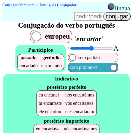
Conjugate
Verb
.
com
﹥
Português Conjugador
língua
Conjugação do verbo português
europeu
'
encartar
'
A
Particípios
A
sem padrão
passado
gerúndio
encartado
encartando
com pronomes
Indicativo
pretérito perfeito
eu
encartei
nós
encartámos
tu
encartaste
vós
encartastes
ele
encartou
eles
encartaram
pretérito imperfeito
eu
encartava
nós
encartávamos