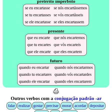
pretérito imperfeito
se
eu
encartasse
se
nós
encartássemos
se
tu
encartasses
se
vós
encartásseis
se
ele
encartasse
se
eles
encartassem
presente
que
eu
encarte
que
nós
encartemos
que
tu
encartes
que
vós
encarteis
que
ele
encarte
que
eles
encartem
futuro
quando
eu
encartar
quando
nós
encartarmos
quando
tu
encartares
quando
vós
encartardes
quando
ele
encartar
quando
eles
encartarem
Outros verbos com a
conjugação padrão -ar
falar
realizar
gostar
precisar
morar
acordar
depositar