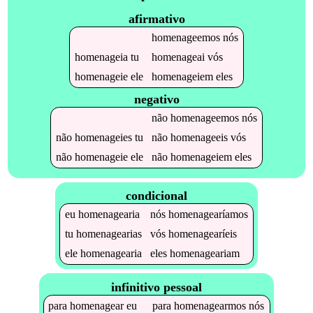
afirmativo
homenageemos
nós
homenageia
tu
homenageai
vós
homenageie
ele
homenageiem
eles
negativo
não
homenageemos
nós
não
homenageies
tu
não
homenageeis
vós
não
homenageie
ele
não
homenageiem
eles
condicional
eu
homenagearia
nós
homenagearíamos
tu
homenagearias
vós
homenagearíeis
ele
homenagearia
eles
homenageariam
infinitivo pessoal
para
homenagear
eu
para
homenagearmos
nós