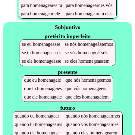
para
homenageares
tu
para
homenageardes
vós
para
homenagear
ele
para
homenagearem
eles
Subjuntivo
pretérito imperfeito
se
eu
homenageasse
se
nós
homenageássemos
se
tu
homenageasses
se
vós
homenageásseis
se
ele
homenageasse
se
eles
homenageassem
presente
que
eu
homenageie
que
nós
homenageemos
que
tu
homenageies
que
vós
homenageeis
que
ele
homenageie
que
eles
homenageiem
futuro
quando
eu
homenagear
quando
nós
homenagearmos
quando
tu
homenageares
quando
vós
homenageardes
quando
ele
homenagear
quando
eles
homenagearem