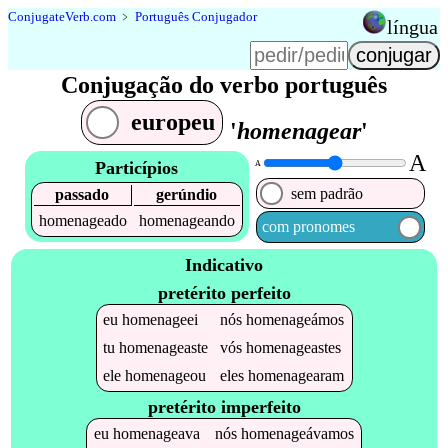
Conjugate
Verb
.
com
﹥
Português Conjugador
língua
Conjugação do verbo português
europeu
'
homenagear
'
A
Particípios
A
sem padrão
passado
gerúndio
homenageado
homenageando
com pronomes
Indicativo
pretérito perfeito
eu
homenageei
nós
homenageámos
tu
homenageaste
vós
homenageastes
ele
homenageou
eles
homenagearam
pretérito imperfeito
eu
homenageava
nós
homenageávamos